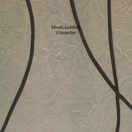
MooiGlasMeek
Glasatelier