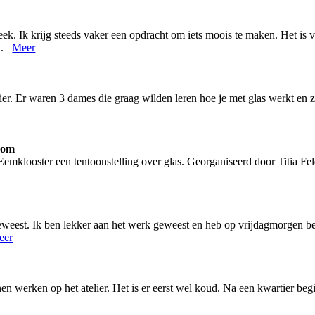
k. Ik krijg steeds vaker een opdracht om iets moois te maken. Het i
...
Meer
lier. Er waren 3 dames die graag wilden leren hoe je met glas werkt en
.com
et Eemklooster een tentoonstelling over glas. Georganiseerd door Titia F
geweest. Ik ben lekker aan het werk geweest en heb op vrijdagmorgen be
eer
n werken op het atelier. Het is er eerst wel koud. Na een kwartier begi